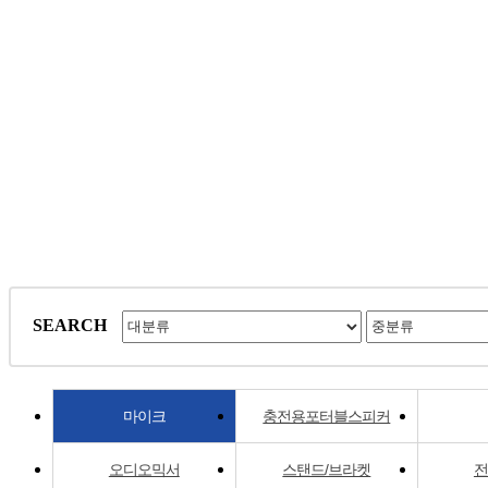
음향기기 제조, 수출/수입하고
SEARCH
마이크
충전용포터블스피커
오디오믹서
스탠드/브라켓
전