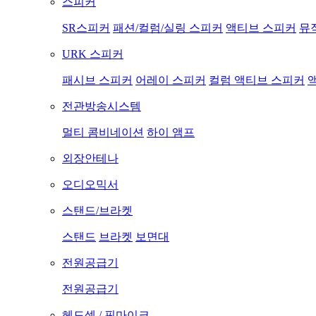
스피커
SR스피커
패션/컬럼/실링 스피커
액티브 스피커
뮤
URK 스피커
패시브 스피커
어레이 스피커
컬럼 액티브 스피커
전관방송시스템
멀티 콤비네이션
하이 앰프
외장안테나
오디오믹서
스탠드/브라켓
스탠드
브라켓
보면대
전원공급기
전원공급기
헤드셋 / 핀마이크