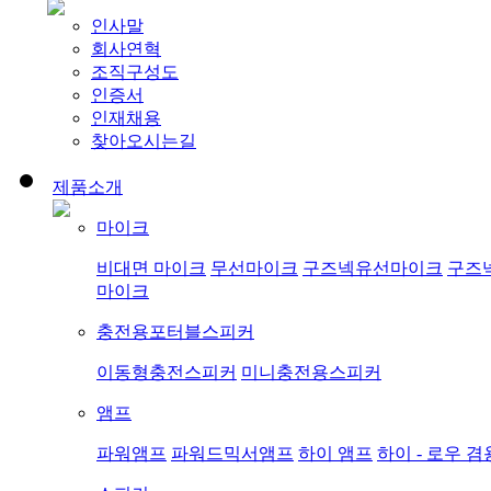
인사말
회사연혁
조직구성도
인증서
인재채용
찾아오시는길
제품소개
마이크
비대면 마이크
무선마이크
구즈넥유선마이크
구즈
마이크
충전용포터블스피커
이동형충전스피커
미니충전용스피커
앰프
파워앰프
파워드믹서앰프
하이 앰프
하이 - 로우 겸