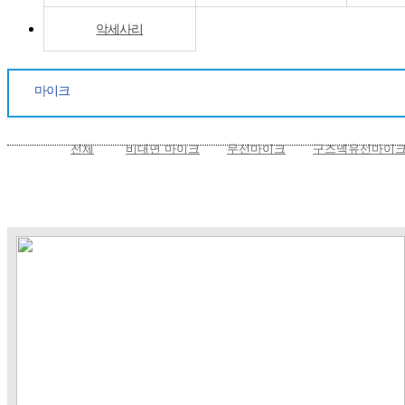
악세사리
마이크
전체
비대면 마이크
무선마이크
구즈넥유선마이