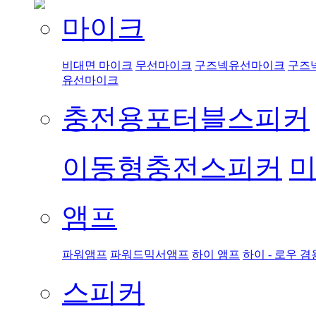
마이크
비대면 마이크
무선마이크
구즈넥유선마이크
구즈
유선마이크
충전용포터블스피커
이동형충전스피커
앰프
파워앰프
파워드믹서앰프
하이 앰프
하이 - 로우 겸
스피커