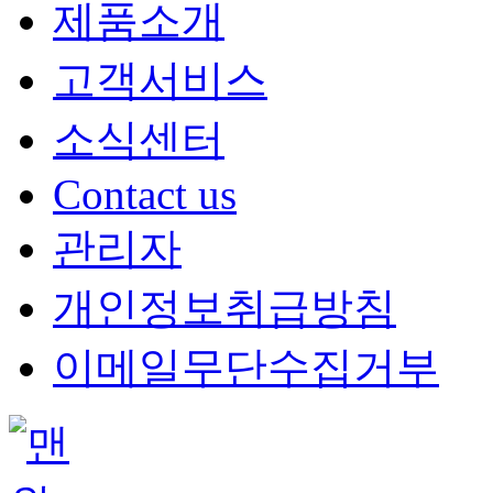
제품소개
고객서비스
소식센터
Contact us
관리자
개인정보취급방침
KANALS(카날스) MT-315
KA
이메일무단수집거부
T 타입 마이크 스탠드
구