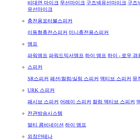
비대면 마이크
무선마이크
구즈넥유선마이크
구즈
유선마이크
충전용포터블스피커
이동형충전스피커
미니충전용스피커
앰프
파워앰프
파워드믹서앰프
하이 앰프
하이 - 로우 겸
스피커
SR스피커
패션/컬럼/실링 스피커
액티브 스피커
뮤
URK 스피커
패시브 스피커
어레이 스피커
컬럼 액티브 스피커
전관방송시스템
멀티 콤비네이션
하이 앰프
외장안테나